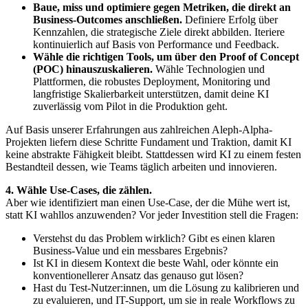
Baue, miss und optimiere gegen Metriken, die direkt an
Business-Outcomes anschließen.
Definiere Erfolg über
Kennzahlen, die strategische Ziele direkt abbilden. Iteriere
kontinuierlich auf Basis von Performance und Feedback.
Wähle die richtigen Tools, um über den Proof of Concept
(POC) hinauszuskalieren.
Wähle Technologien und
Plattformen, die robustes Deployment, Monitoring und
langfristige Skalierbarkeit unterstützen, damit deine KI
zuverlässig vom Pilot in die Produktion geht.
Auf Basis unserer Erfahrungen aus zahlreichen Aleph-Alpha-
Projekten liefern diese Schritte Fundament und Traktion, damit KI
keine abstrakte Fähigkeit bleibt. Stattdessen wird KI zu einem festen
Bestandteil dessen, wie Teams täglich arbeiten und innovieren.
4. Wähle Use-Cases, die zählen.
Aber wie identifiziert man einen Use-Case, der die Mühe wert ist,
statt KI wahllos anzuwenden? Vor jeder Investition stell die Fragen:
Verstehst du das Problem wirklich? Gibt es einen klaren
Business-Value und ein messbares Ergebnis?
Ist KI in diesem Kontext die beste Wahl, oder könnte ein
konventionellerer Ansatz das genauso gut lösen?
Hast du Test-Nutzer:innen, um die Lösung zu kalibrieren und
zu evaluieren, und IT-Support, um sie in reale Workflows zu