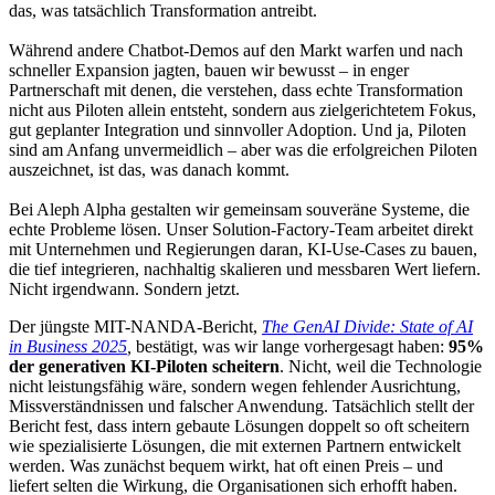
das, was tatsächlich Transformation antreibt.
Während andere Chatbot-Demos auf den Markt warfen und nach
schneller Expansion jagten, bauen wir bewusst – in enger
Partnerschaft mit denen, die verstehen, dass echte Transformation
nicht aus Piloten allein entsteht, sondern aus zielgerichtetem Fokus,
gut geplanter Integration und sinnvoller Adoption. Und ja, Piloten
sind am Anfang unvermeidlich – aber was die erfolgreichen Piloten
auszeichnet, ist das, was danach kommt.
Bei Aleph Alpha gestalten wir gemeinsam souveräne Systeme, die
echte Probleme lösen. Unser Solution-Factory-Team arbeitet direkt
mit Unternehmen und Regierungen daran, KI-Use-Cases zu bauen,
die tief integrieren, nachhaltig skalieren und messbaren Wert liefern.
Nicht irgendwann. Sondern jetzt.
Der jüngste MIT-NANDA-Bericht,
The GenAI Divide: State of AI
in Business 2025
,
bestätigt, was wir lange vorhergesagt haben:
95%
der generativen KI-Piloten scheitern
. Nicht, weil die Technologie
nicht leistungsfähig wäre, sondern wegen fehlender Ausrichtung,
Missverständnissen und falscher Anwendung. Tatsächlich stellt der
Bericht fest, dass intern gebaute Lösungen doppelt so oft scheitern
wie spezialisierte Lösungen, die mit externen Partnern entwickelt
werden. Was zunächst bequem wirkt, hat oft einen Preis – und
liefert selten die Wirkung, die Organisationen sich erhofft haben.