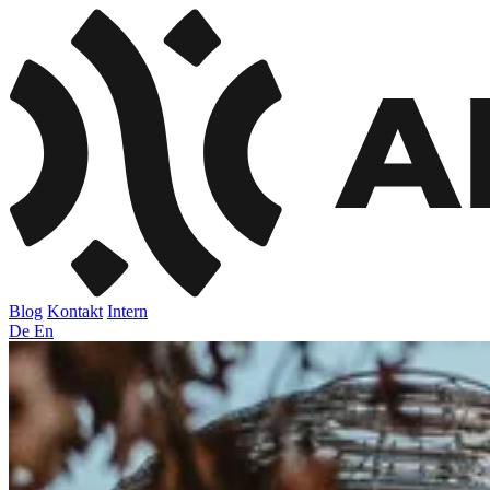
Blog
Kontakt
Intern
De
En