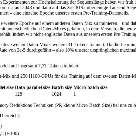
en Experimenten zur Hochskalierung der Sequenzlänge haben wir früh im
n 512 auf 2048 und dann auf das Ziel 8192 über einige Tausend Steps
iert – eine einzelne Epoche unseres ersten Pre-Training-Datenteils.
ne weitere Epoche auf einem anderen Daten-Mix zu trainieren – und dabe
t unterschiedlichen Daten-Mixes gefahren, in dem Versuch, die neu v
ehält, indem wir nicht-englische Daten aus unserem ersten Pre-Trainin
des zweiten Daten-Mixes weitere 3T Tokens trainiert. Da die Learning
Rate von 3e-5 durchgeführt – also 10% unserer ursprünglichen maxima
ell auf insgesamt 7,7T Tokens trainiert.
n-Mix und 256 H100-GPUs für das Training auf dem zweiten Daten-Mix 
el size
Data-parallel size
Batch size
Micro-batch size
128
1024
1
mory-Reduktions-Techniken (PP, kleine Micro-Batch-Size) bei uns zu 
 erreicht:
U
0,5 (H100)