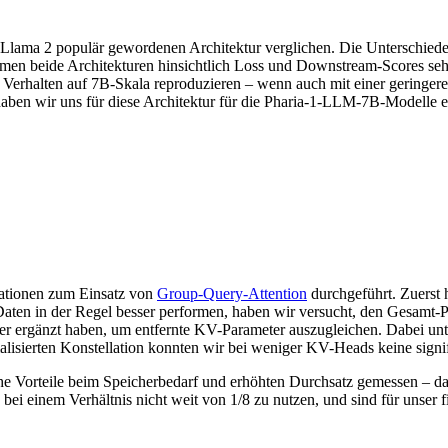
Llama 2 populär gewordenen Architektur verglichen. Die Unterschiede s
ormen beide Architekturen hinsichtlich Loss und Downstream-Scores seh
s Verhalten auf 7B-Skala reproduzieren – wenn auch mit einer geringe
 haben wir uns für diese Architektur für die Pharia-1-LLM-7B-Modelle e
lationen zum Einsatz von
Group-Query-Attention
durchgeführt. Zuerst 
ten in der Regel besser performen, haben wir versucht, den Gesamt-Pa
ayer ergänzt haben, um entfernte KV-Parameter auszugleichen. Dabei u
isierten Konstellation konnten wir bei weniger KV-Heads keine signi
che Vorteile beim Speicherbedarf und erhöhten Durchsatz gemessen – d
 bei einem Verhältnis nicht weit von 1/8 zu nutzen, und sind für unser