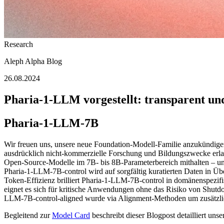
Research
Aleph Alpha Blog
26.08.2024
Pharia-1-LLM vorgestellt: transparent un
Pharia-1-LLM-7B
Wir freuen uns, unsere neue Foundation-Modell-Familie anzukündige
ausdrücklich nicht-kommerzielle Forschung und Bildungszwecke erlaub
Open-Source-Modelle im 7B- bis 8B-Parameterbereich mithalten – und 
Pharia-1-LLM-7B-control wird auf sorgfältig kuratierten Daten in Übe
Token-Effizienz brilliert Pharia-1-LLM-7B-control in domänenspezif
eignet es sich für kritische Anwendungen ohne das Risiko von Shut
LLM-7B-control-aligned wurde via Alignment-Methoden um zusätzlic
Begleitend zur
Model Card
beschreibt dieser Blogpost detailliert u