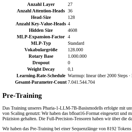
Anzahl Layer
27
Anzahl Attention-Heads
36
Head-Size
128
Anzahl Key-Value-Heads
4
Hidden Size
4608
MLP-Expansion-Factor
4
MLP-Typ
Standard
Vokabulargröße
128.000
Rotary Base
1.000.000
Dropout
0
Weight Decay
0,1
Learning-Rate-Schedule
Warmup: linear über 2000 Steps · 
Gesamt-Parameter-Count
7.041.544.704
Pre-Training
Das Training unseres Pharia-1-LLM-7B-Basismodells erfolgte mit un
von Scaling genutzt: Wir haben das bfloat16-Format eingesetzt und mi
Präzision gehalten. Die Full-Precision-Tensoren haben wir über die 
Wir haben das Pre-Training bei einer Sequenzlänge von 8192 Tokens 