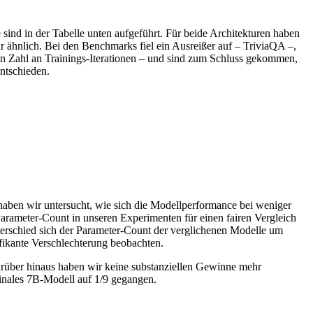
ind in der Tabelle unten aufgeführt. Für beide Architekturen haben
r ähnlich. Bei den Benchmarks fiel ein Ausreißer auf – TriviaQA –,
ren Zahl an Trainings-Iterationen – und sind zum Schluss gekommen,
ntschieden.
haben wir untersucht, wie sich die Modellperformance bei weniger
rameter-Count in unseren Experimenten für einen fairen Vergleich
nterschied sich der Parameter-Count der verglichenen Modelle um
fikante Verschlechterung beobachten.
arüber hinaus haben wir keine substanziellen Gewinne mehr
 finales 7B-Modell auf 1/9 gegangen.